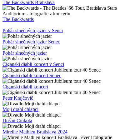
The Backwards Bratislava
The Backwards
Pohár slnečných jazier v Senci
Pohár slnečných jazier Senec
Pohár slnečných jazier
Ciganski diabli koncert v Senci
Ciganski diabli koncert Senec
Ciganski diabli koncert
Peter Krajčovič
Moji drahí chlapci
Dušan Cinkota
Mireille Mathieu Bratislava 2024