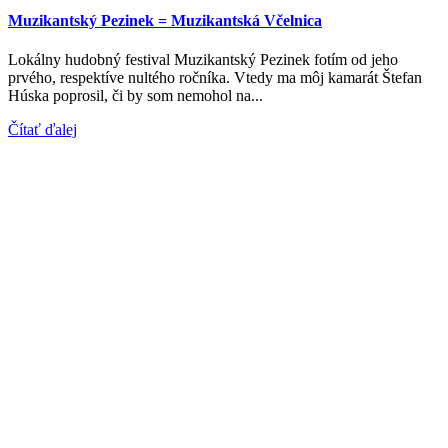
Muzikantský Pezinek = Muzikantská Včelnica
Lokálny hudobný festival Muzikantský Pezinek fotím od jeho
prvého, respektíve nultého ročníka. Vtedy ma môj kamarát Štefan
Húska poprosil, či by som nemohol na...
Čítať ďalej