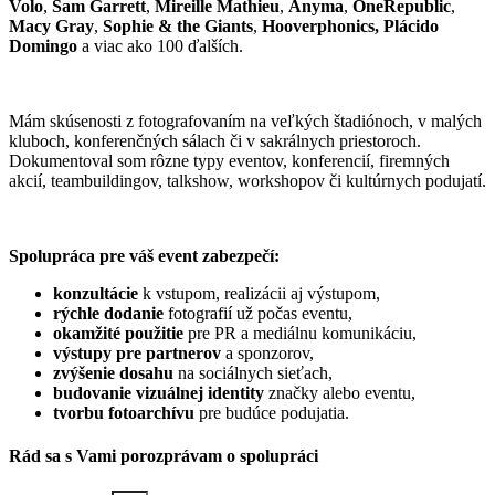
Volo
,
Sam Garrett
,
Mireille Mathieu
,
Anyma
,
OneRepublic
,
Macy Gray
,
Sophie & the Giants
,
Hooverphonics, Plácido
Domingo
a viac ako 100 ďalších.
Mám skúsenosti z fotografovaním na veľkých štadiónoch, v malých
kluboch, konferenčných sálach či v sakrálnych priestoroch.
Dokumentoval som rôzne typy eventov, konferencií, firemných
akcií, teambuildingov, talkshow, workshopov či kultúrnych podujatí.
Spolupráca pre váš event zabezpečí:
konzultácie
k vstupom, realizácii aj výstupom,
rýchle dodanie
fotografií už počas eventu,
okamžité použitie
pre PR a mediálnu komunikáciu,
výstupy pre partnerov
a sponzorov,
zvýšenie dosahu
na sociálnych sieťach,
budovanie vizuálnej identity
značky alebo eventu,
tvorbu fotoarchívu
pre budúce podujatia.
Rád sa s Vami porozprávam o spolupráci