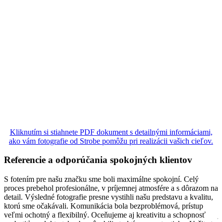
Kliknutím si stiahnete PDF dokument s detailnými informáciami,
ako vám fotografie od Strobe pomôžu pri realizácii vašich cieľov.
Referencie a odporúčania spokojných klientov
S fotením pre našu značku sme boli maximálne spokojní. Celý
P
proces prebehol profesionálne, v príjemnej atmosfére a s dôrazom na
b
detail. Výsledné fotografie presne vystihli našu predstavu a kvalitu,
f
ktorú sme očakávali. Komunikácia bola bezproblémová, prístup
m
veľmi ochotný a flexibilný. Oceňujeme aj kreativitu a schopnosť
j