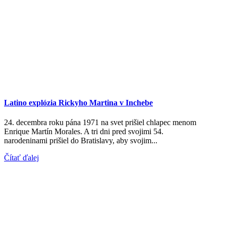
Latino explózia Rickyho Martina v Inchebe
24. decembra roku pána 1971 na svet prišiel chlapec menom
Enrique Martín Morales. A tri dni pred svojimi 54.
narodeninami prišiel do Bratislavy, aby svojim...
Čítať ďalej