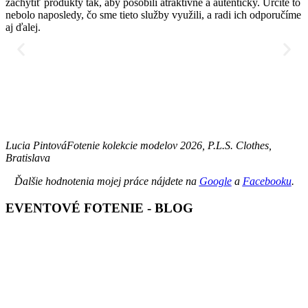
zachytiť produkty tak, aby pôsobili atraktívne a autenticky. Určite to
nebolo naposledy, čo sme tieto služby využili, a radi ich odporučíme
aj ďalej.
T
Lucia Pintová
Fotenie kolekcie modelov 2026, P.L.S. Clothes,
Bratislava
Ďalšie hodnotenia mojej práce nájdete na
Google
a
Facebooku
.
EVENTOVÉ FOTENIE - BLOG