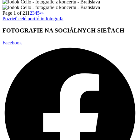
Page 1 of 21
1
2
3
4
5
›
»
Pozrieť celé portfólio fotografa
FOTOGRAFIE NA SOCIÁLNYCH SIEŤACH
Facebook