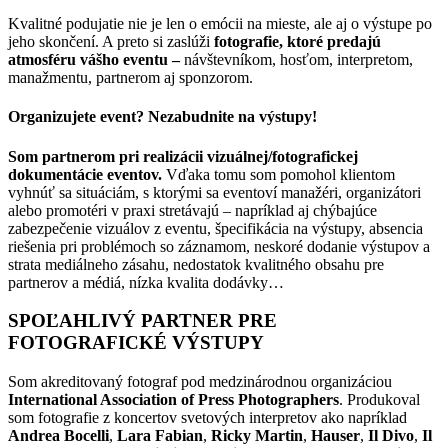
Kvalitné podujatie nie je len o emócii na mieste, ale aj o výstupe po
jeho skončení. A preto si zaslúži
fotografie, ktoré predajú
atmosféru vášho eventu –
návštevníkom, hosťom, interpretom,
manažmentu, partnerom aj sponzorom.
Organizujete event? Nezabudnite na výstupy!
Som partnerom pri realizácii vizuálnej/fotografickej
dokumentácie eventov.
Vďaka tomu som pomohol klientom
vyhnúť sa situáciám, s ktorými sa eventoví manažéri, organizátori
alebo promotéri v praxi stretávajú – napríklad aj chýbajúce
zabezpečenie vizuálov z eventu, špecifikácia na výstupy, absencia
riešenia pri problémoch so záznamom, neskoré dodanie výstupov a
strata mediálneho zásahu, nedostatok kvalitného obsahu pre
partnerov a médiá, nízka kvalita dodávky…
SPOĽAHLIVÝ PARTNER PRE
FOTOGRAFICKÉ VÝSTUPY
Som akreditovaný fotograf pod medzinárodnou organizáciou
International Association of Press Photographers
. Produkoval
som fotografie z koncertov svetových interpretov ako napríklad
Andrea Bocelli
,
Lara Fabian
,
Ricky Martin
,
Hauser
,
Il Divo
,
Il