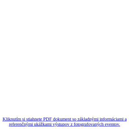
Kliknutím si stiahnete PDF dokument so základnými informáciami a
referenčnými ukážkami výstupov z fotografovaných eventov.