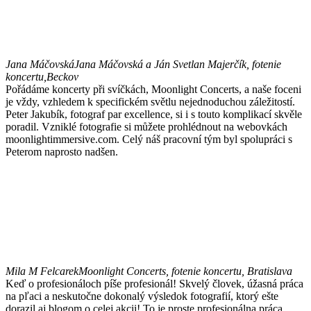
Jana Máčovská
Jana Máčovská a Ján Svetlan Majerčík, fotenie
koncertu,Beckov
Pořádáme koncerty při svíčkách, Moonlight Concerts, a naše foceni
je vždy, vzhledem k specifickém světlu nejednoduchou záležitostí.
Peter Jakubík, fotograf par excellence, si i s touto komplikací skvěle
poradil. Vzniklé fotografie si můžete prohlédnout na webovkách
moonlightimmersive.com. Celý náš pracovní tým byl spolupráci s
Peterom naprosto nadšen.
Mila M Felcarek
Moonlight Concerts, fotenie koncertu, Bratislava
Keď o profesionáloch píše profesionál! Skvelý človek, úžasná práca
na pľaci a neskutočne dokonalý výsledok fotografií, ktorý ešte
dorazil aj blogom o celej akcii! To je proste profesionálna práca