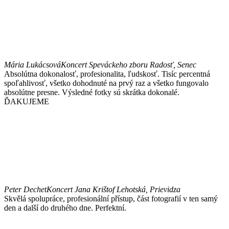
Mária Lukácsová
Koncert Speváckeho zboru Radosť, Senec
Absolútna dokonalosť, profesionalita, ľudskosť. Tisíc percentná
spoľahlivosť, všetko dohodnuté na prvý raz a všetko fungovalo
absolútne presne. Výsledné fotky sú skrátka dokonalé.
ĎAKUJEME
Peter Dechet
Koncert Jana Krištof Lehotská, Prievidza
Skvělá spolupráce, profesionální přístup, část fotografií v ten samý
den a další do druhého dne. Perfektní.