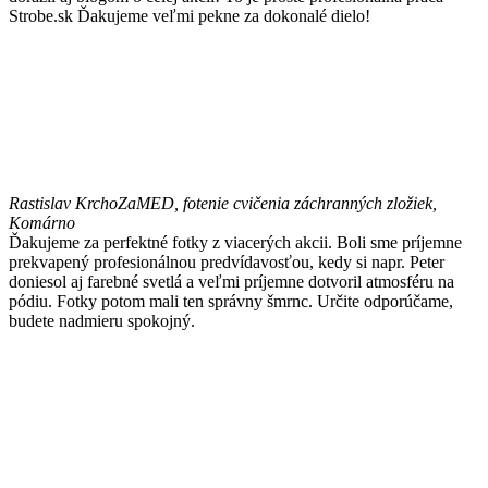
Strobe.sk Ďakujeme veľmi pekne za dokonalé dielo!
Rastislav Krcho
ZaMED, fotenie cvičenia záchranných zložiek,
Komárno
Ďakujeme za perfektné fotky z viacerých akcii. Boli sme príjemne
prekvapený profesionálnou predvídavosťou, kedy si napr. Peter
doniesol aj farebné svetlá a veľmi príjemne dotvoril atmosféru na
pódiu. Fotky potom mali ten správny šmrnc. Určite odporúčame,
budete nadmieru spokojný.