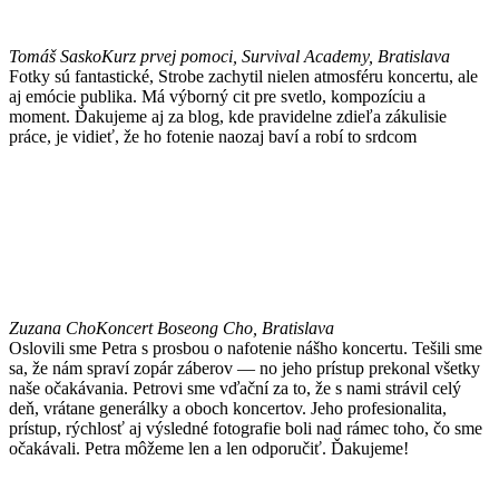
Tomáš Sasko
Kurz prvej pomoci, Survival Academy, Bratislava
Fotky sú fantastické, Strobe zachytil nielen atmosféru koncertu, ale
aj emócie publika. Má výborný cit pre svetlo, kompozíciu a
moment. Ďakujeme aj za blog, kde pravidelne zdieľa zákulisie
práce, je vidieť, že ho fotenie naozaj baví a robí to srdcom
Zuzana Cho
Koncert Boseong Cho, Bratislava
Oslovili sme Petra s prosbou o nafotenie nášho koncertu. Tešili sme
sa, že nám spraví zopár záberov — no jeho prístup prekonal všetky
naše očakávania. Petrovi sme vďační za to, že s nami strávil celý
deň, vrátane generálky a oboch koncertov. Jeho profesionalita,
prístup, rýchlosť aj výsledné fotografie boli nad rámec toho, čo sme
očakávali. Petra môžeme len a len odporučiť. Ďakujeme!