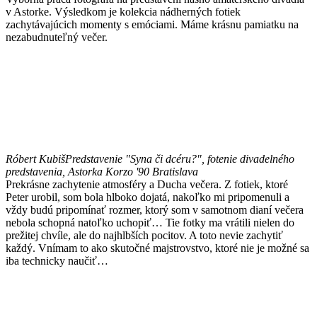
v Astorke. Výsledkom je kolekcia nádherných fotiek
zachytávajúcich momenty s emóciami. Máme krásnu pamiatku na
nezabudnuteľný večer.
Róbert Kubiš
Predstavenie "Syna či dcéru?", fotenie divadelného
predstavenia, Astorka Korzo '90 Bratislava
Prekrásne zachytenie atmosféry a Ducha večera. Z fotiek, ktoré
Peter urobil, som bola hlboko dojatá, nakoľko mi pripomenuli a
vždy budú pripomínať rozmer, ktorý som v samotnom dianí večera
nebola schopná natoľko uchopiť… Tie fotky ma vrátili nielen do
prežitej chvíle, ale do najhlbších pocitov. A toto nevie zachytiť
každý. Vnímam to ako skutočné majstrovstvo, ktoré nie je možné sa
iba technicky naučiť…