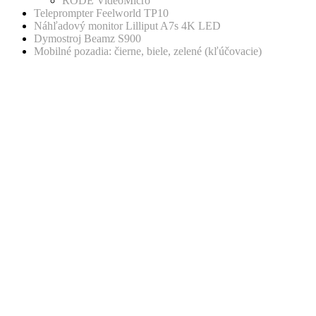
RODE VideoMicro
Teleprompter Feelworld TP10
Náhľadový monitor Lilliput A7s 4K LED
Dymostroj Beamz S900
Mobilné pozadia: čierne, biele, zelené (kľúčovacie)