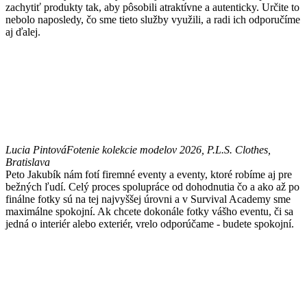
zachytiť produkty tak, aby pôsobili atraktívne a autenticky. Určite to
nebolo naposledy, čo sme tieto služby využili, a radi ich odporučíme
aj ďalej.
Lucia Pintová
Fotenie kolekcie modelov 2026, P.L.S. Clothes,
Bratislava
Peto Jakubík nám fotí firemné eventy a eventy, ktoré robíme aj pre
bežných ľudí. Celý proces spolupráce od dohodnutia čo a ako až po
finálne fotky sú na tej najvyššej úrovni a v Survival Academy sme
maximálne spokojní. Ak chcete dokonále fotky vášho eventu, či sa
jedná o interiér alebo exteriér, vrelo odporúčame - budete spokojní.