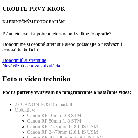
UROBTE PRVÝ KROK
K JEDINEČNÝM FOTOGRAFIÁM
Plánujete event a potrebujete z neho kvalitné fotografie?
Dohodnime si osobné stretnutie alebo požiadajte o nezáväznú
cenovú kalkuláciu!
Dohodnúť si stretnutie
Nezáväzná cenová kalkulácia
Foto a video technika
Podľa potreby využívam na fotografovanie a natáčanie videa:
2x CANON EOS R6 mark II
Objektívy:
Canon RF 16mm f2.8 STM
Canon RF 50mm f1.8 STM
Canon RF 15-35mm f2.8 L IS USM
Canon RF 24-70mm f2.8 L IS USM
Canon RF 70–200 mm f/2,8 L IS USM