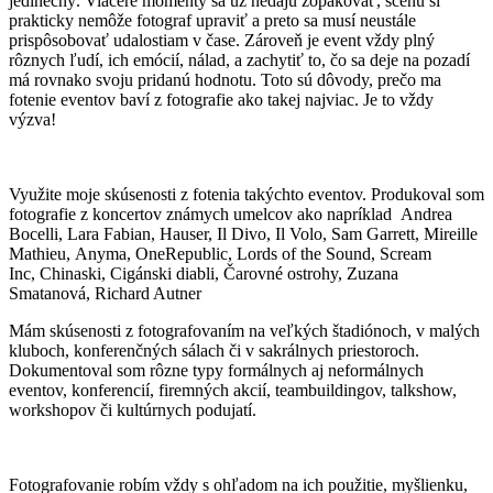
jedinečný. Viaceré momenty sa už nedajú zopakovať, scénu si
prakticky nemôže fotograf upraviť a preto sa musí neustále
prispôsobovať udalostiam v čase. Zároveň je event vždy plný
rôznych ľudí, ich emócií, nálad, a zachytiť to, čo sa deje na pozadí
má rovnako svoju pridanú hodnotu. Toto sú dôvody, prečo ma
fotenie eventov baví z fotografie ako takej najviac. Je to vždy
výzva!
Využite moje skúsenosti z fotenia takýchto eventov. Produkoval som
fotografie z koncertov známych umelcov ako napríklad Andrea
Bocelli, Lara Fabian, Hauser, Il Divo, Il Volo, Sam Garrett, Mireille
Mathieu, Anyma, OneRepublic, Lords of the Sound, Scream
Inc, Chinaski, Cigánski diabli, Čarovné ostrohy, Zuzana
Smatanová, Richard Autner
Mám skúsenosti z fotografovaním na veľkých štadiónoch, v malých
kluboch, konferenčných sálach či v sakrálnych priestoroch.
Dokumentoval som rôzne typy formálnych aj neformálnych
eventov, konferencií, firemných akcií, teambuildingov, talkshow,
workshopov či kultúrnych podujatí.
Fotografovanie robím vždy s ohľadom na ich použitie, myšlienku,