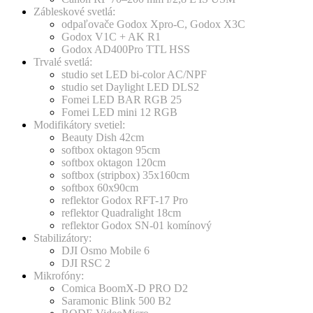
Zábleskové svetlá:
odpaľovače Godox Xpro-C, Godox X3C
Godox V1C + AK R1
Godox AD400Pro TTL HSS
Trvalé svetlá:
studio set LED bi-color AC/NPF
studio set Daylight LED DLS2
Fomei LED BAR RGB 25
Fomei LED mini 12 RGB
Modifikátory svetiel:
Beauty Dish 42cm
softbox oktagon 95cm
softbox oktagon 120cm
softbox (stripbox) 35x160cm
softbox 60x90cm
reflektor Godox RFT-17 Pro
reflektor Quadralight 18cm
reflektor Godox SN-01 komínový
Stabilizátory:
DJI Osmo Mobile 6
DJI RSC 2
Mikrofóny:
Comica BoomX-D PRO D2
Saramonic Blink 500 B2