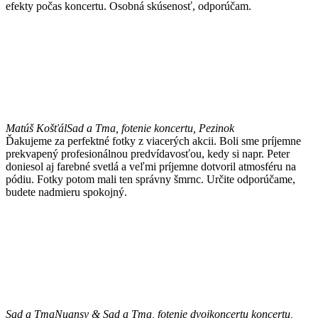
efekty počas koncertu. Osobná skúsenosť, odporúčam.
Matúš Košťál
Sad a Tma, fotenie koncertu, Pezinok
Ďakujeme za perfektné fotky z viacerých akcii. Boli sme príjemne
prekvapený profesionálnou predvídavosťou, kedy si napr. Peter
doniesol aj farebné svetlá a veľmi príjemne dotvoril atmosféru na
pódiu. Fotky potom mali ten správny šmrnc. Určite odporúčame,
budete nadmieru spokojný.
Sad a Tma
Nuansy & Sad a Tma, fotenie dvojkoncertu koncertu,