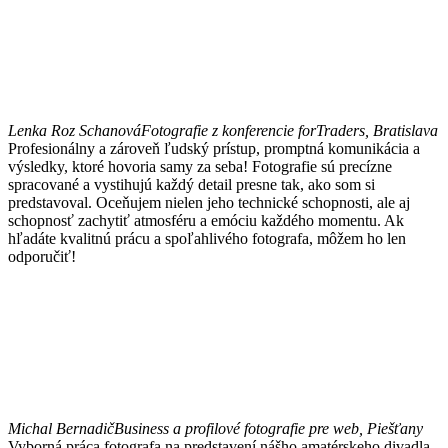
Lenka Roz Schanová
Fotografie z konferencie forTraders, Bratislava
Profesionálny a zároveň ľudský prístup, promptná komunikácia a
výsledky, ktoré hovoria samy za seba! Fotografie sú precízne
spracované a vystihujú každý detail presne tak, ako som si
predstavoval. Oceňujem nielen jeho technické schopnosti, ale aj
schopnosť zachytiť atmosféru a emóciu každého momentu. Ak
hľadáte kvalitnú prácu a spoľahlivého fotografa, môžem ho len
odporučiť!
Michal Bernadič
Business a profilové fotografie pre web, Piešťany
Vyborná práca fotografa na predstavení nášho amatérskeho divadla