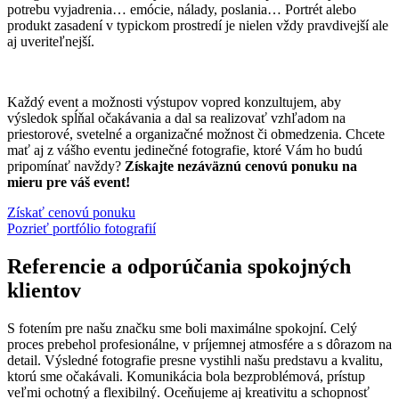
potrebu vyjadrenia… emócie, nálady, poslania… Portrét alebo
produkt zasadení v typickom prostredí je nielen vždy pravdivejší ale
aj uveriteľnejší.
Každý event a možnosti výstupov vopred konzultujem, aby
výsledok spĺňal očakávania a dal sa realizovať vzhľadom na
priestorové, svetelné a organizačné možnost či obmedzenia. Chcete
mať aj z vášho eventu jedinečné fotografie, ktoré Vám ho budú
pripomínať navždy?
Získajte nezáväznú cenovú ponuku na
mieru pre váš event!
Získať cenovú ponuku
Pozrieť portfólio fotografií
Referencie a odporúčania spokojných
klientov
S fotením pre našu značku sme boli maximálne spokojní. Celý
proces prebehol profesionálne, v príjemnej atmosfére a s dôrazom na
detail. Výsledné fotografie presne vystihli našu predstavu a kvalitu,
ktorú sme očakávali. Komunikácia bola bezproblémová, prístup
veľmi ochotný a flexibilný. Oceňujeme aj kreativitu a schopnosť