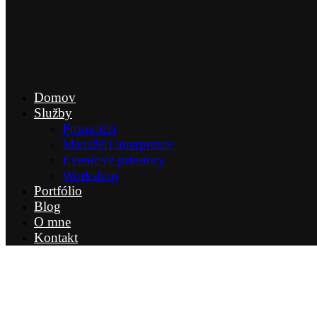
Domov
Služby
Promotéri
Manažéri interpretov
Eventové priestory
Workshop
Portfólio
Blog
O mne
Kontakt