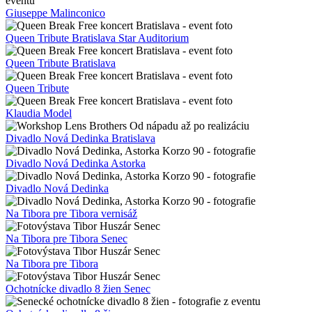
Pohár slnečných jazier
Ciganski diabli koncert v Senci
Ciganski diabli koncert Senec
Ciganski diabli koncert
Peter Krajčovič
Moji drahí chlapci
Dušan Cinkota
Mireille Mathieu Bratislava 2024
Mireille Mathieu Bratislava
Mireille Mathieu
Lords of the Sound Bratislava koncert
Lords of the Sound