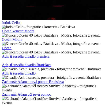
Jodok Cello
Oceán koncert Modra
Oceán Modra
Oceán
Ach, tí susedia divadlo premiéra
Ach, tí susedia divadlo Bratislava
Ach, tí susedia divadlo
Zachranár Adam – prvá pomoc Bratislava
Zachranár Adam učí prvú pomoc