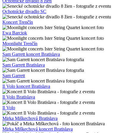
Lords of the Sound Bratislava
Giuseppe Malinconico
Queen Tribute Bratislava Star Auditorium
Queen Tribute Bratislava
Queen Tribute
Klaudia Model
Divadlo Nová Dedinka Bratislava
Divadlo Nová Dedinka Astorka
Divadlo Nová Dedinka
Na Tibora pre Tibora vernisáž
Na Tibora pre Tibora Senec