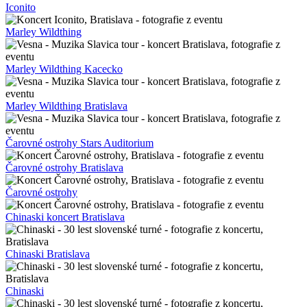
Hooverphonic MMC
Hooverphonic Bratislava
Hooverphonic
Linkin Park Symphony Bratislava
Linkin Park Symphony Tribute
Linkin Park Symphony
Richard Autner Martin Geisberg Bratislava
Richard Autner Martin Geisberg
Richard Autner
Peter Lipa Iconito
Peter Lipa