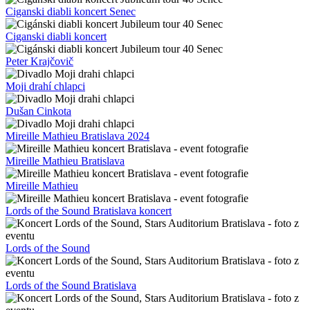
Vesna
George Michael tribute Bratislava koncert
George Michael tribute Bratislava
George Michael tribute
The Backwards Stars auditorium
The Backwards Bratislava
The Backwards
Pohár slnečných jazier v Senci
Pohár slnečných jazier Senec