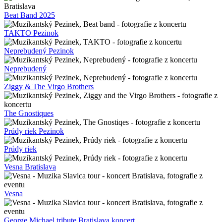
Iconito Stars Auditorium
Iconito Bratislava
Iconito
Marley Wildthing
Marley Wildthing Kacecko
Marley Wildthing Bratislava
Čarovné ostrohy Stars Auditorium
Čarovné ostrohy Bratislava
Čarovné ostrohy
Chinaski koncert Bratislava