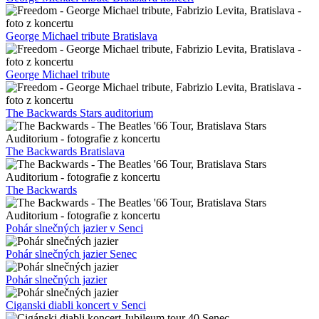
Chinaski Bratislava
Chinaski
Beat Band 2025
TAKTO Pezinok
Neprebudený Pezinok
Neprebudený
Ziggy & The Virgo Brothers
The Gnostiques
Prúdy riek Pezinok
Prúdy riek
Vesna Bratislava