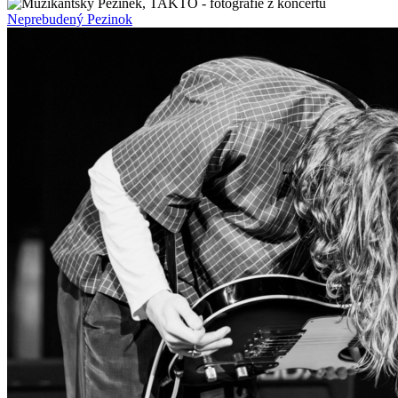
Neprebudený Pezinok