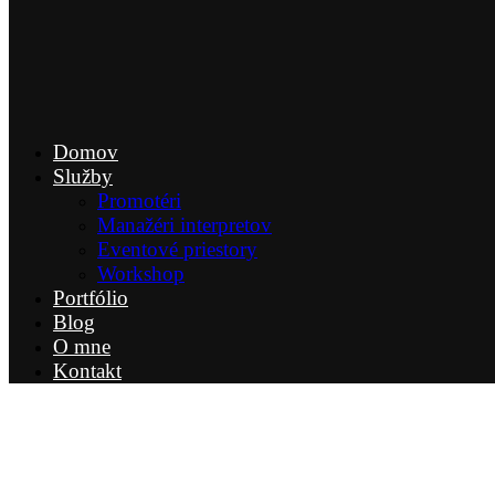
Domov
Služby
Promotéri
Manažéri interpretov
Eventové priestory
Workshop
Portfólio
Blog
O mne
Kontakt