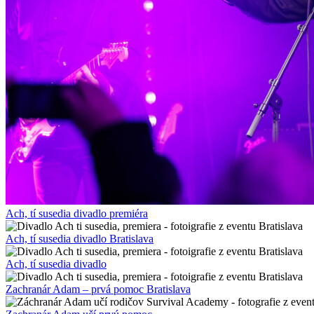
Ach, tí susedia divadlo premiéra
Ach, tí susedia divadlo Bratislava
Ach, tí susedia divadlo
Zachranár Adam – prvá pomoc Bratislava