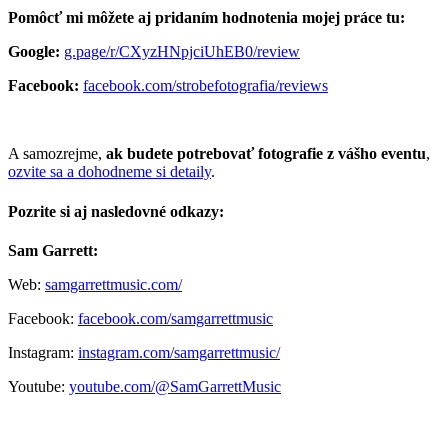
Pomôcť mi môžete aj pridaním hodnotenia mojej práce tu:
Google:
g.page/r/CXyzHNpjciUhEB0/review
Facebook:
facebook.com/strobefotografia/reviews
A samozrejme,
ak budete potrebovať fotografie z vášho eventu
,
ozvite sa a dohodneme si detaily
.
Pozrite si aj nasledovné odkazy:
Sam Garrett:
Web:
samgarrettmusic.com/
Facebook:
facebook.com/samgarrettmusic
Instagram:
instagram.com/samgarrettmusic/
Youtube:
youtube.com/@SamGarrettMusic