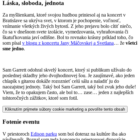
Láska, sloboda, jednota
Za myšlienkami, ktoré svojou hudbou priniesol aj na koncert v
Bratislave sa ukrýva svet, v ktorom je pochopenie, voľnosť,
vnímanie všetkých živých bytostí. Z jeho prejavu bolo cítiť niečo,
čo sa v dnešnom svete izolácie, vymedzovania, vyhraňovania či
škatuľkovania javí odlišne. Bol to rovnako krásny príklad toho, čo
som písal
v blogu z koncertu Jany Máčovskej a Svetlana
… že
všetci
sme jedno
.
Sam Garrett odohral skvelý koncert, ktorý si publikum užívalo do
poslednej skladby jeho dvojhodinovej šou. Je zaujímavé, ako jeden
chlapík s gitarou dokáže rozoznieť celú sálu a naladiť ju do
naozajstnej jednoty. Taký bol Sam Garrett, taký bol zvuk jeho duše!
Viem, že to opakujem často, ale bol to… zase… jeden z najlepších
tohtoročných zážitkov, ktoré som fotil.
Kliknutím prijmete súbory cookie marketing a povolíte tento obsah
Fotenie eventu
V priestoroch
Edison parku
som bol doteraz na kultúre iba ako
návštevník. Poznal som teda koncepciu priestorovej dispozície.