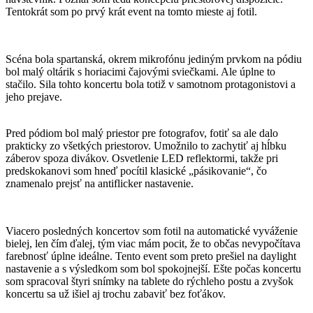
Tentokrát som po prvý krát event na tomto mieste aj fotil.
Scéna bola spartanská, okrem mikrofónu jediným prvkom na pódiu
bol malý oltárik s horiacimi čajovými sviečkami. Ale úplne to
stačilo. Sila tohto koncertu bola totiž v samotnom protagonistovi a
jeho prejave.
Pred pódiom bol malý priestor pre fotografov, fotiť sa ale dalo
prakticky zo všetkých priestorov. Umožnilo to zachytiť aj hĺbku
záberov spoza divákov. Osvetlenie LED reflektormi, takže pri
predskokanovi som hneď pocítil klasické „pásikovanie“, čo
znamenalo prejsť na antiflicker nastavenie.
Viacero posledných koncertov som fotil na automatické vyváženie
bielej, len čím ďalej, tým viac mám pocit, že to občas nevypočítava
farebnosť úplne ideálne. Tento event som preto prešiel na daylight
nastavenie a s výsledkom som bol spokojnejší. Ešte počas koncertu
som spracoval štyri snímky na tablete do rýchleho postu a zvyšok
koncertu sa už išiel aj trochu zabaviť bez foťákov.