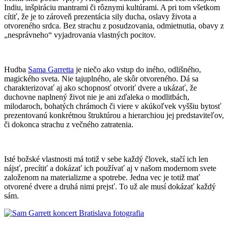
Indiu, inšpiráciu mantrami či rôznymi kultúrami. A pri tom všetkom
cítiť, že je to zároveň prezentácia sily ducha, oslavy života a
otvoreného srdca. Bez strachu z posudzovania, odmietnutia, obavy z
„nesprávneho“ vyjadrovania vlastných pocitov.
Hudba
Sama Garretta
je niečo ako vstup do iného, odlišného,
magického sveta. Nie tajuplného, ale skôr otvoreného. Dá sa
charakterizovať aj ako schopnosť otvoriť dvere a ukázať, že
duchovne naplnený život nie je ani zďaleka o modlitbách,
milodaroch, bohatých chrámoch či viere v akúkoľvek vyššiu bytosť
prezentovanú konkrétnou štruktúrou a hierarchiou jej predstaviteľov,
či dokonca strachu z večného zatratenia.
Isté božské vlastnosti má totiž v sebe každý človek, stačí ich len
nájsť, precítiť a dokázať ich používať aj v našom modernom svete
založenom na materializme a spotrebe. Jedna vec je totiž mať
otvorené dvere a druhá nimi prejsť. To už ale musí dokázať každý
sám.