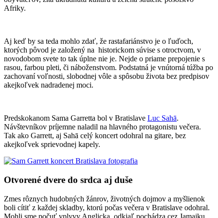
Afriky.
Aj keď by sa teda mohlo zdať, že rastafariánstvo je o ľuďoch,
ktorých pôvod je založený na historickom súvise s otroctvom, v
novodobom svete to tak úplne nie je. Nejde o priame prepojenie s
rasou, farbou pleti, či náboženstvom. Podstatná je vnútorná túžba po
zachovaní voľnosti, slobodnej vôle a spôsobu života bez predpisov
akejkoľvek nadradenej moci.
Predskokanom Sama Garretta bol v Bratislave
Luc Sahā
.
Návštevníkov príjemne naladil na hlavného protagonistu večera.
Tak ako Garrett, aj Sahā celý koncert odohral na gitare, bez
akejkoľvek sprievodnej kapely.
Otvorené dvere do srdca aj duše
Zmes rôznych hudobných žánrov, životných dojmov a myšlienok
boli cítiť z každej skladby, ktorú počas večera v Bratislave odohral.
Mohli sme počuť vplyvy Anglicka, odkiaľ pochádza cez Jamajku,