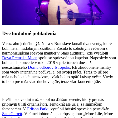
Dve hudobné pohladenia
V rozsahu jedného týždňa sa v Bratislave konali dva eventy, ktoré
boli nielen hudobným zážitkom. Začalo to sobotným večerom s
harmonizujúcim spevom mantier v Stars auditoriu, kde vystúpili
Deva Premal a Miten
spolu so sprievodnou kapelou. Naposledy som
bol na ich koncerte v roku 2019 v priestoroch dnes už
neexistujúceho
Domu odborov Istropolis
. Ich zhudobnené mantry
som vtedy intenzívne počúval aj pri svojej práci. Teraz to už pre
mňa nebolo také intenzívne, avšak bol to opäť krásny večer. Vtedy
to bolo pre mňa viac duchovnejšie, teraz viac koncertnejšie.
Prešli iba dva dni a už so bol na ďalšom evente, ktorý pre nás
pripravili tí istí organizátori. Tentokrát ale už aj za snímačom
fotoaparátu. V
Edison Parku
vystúpil britský spevák a pesničkár
Sam Garrett
. V rámci tohtoročnej európskej tour „More Life, More