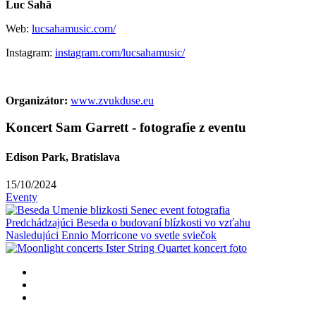
Luc Sahā
Web:
lucsahamusic.com/
Instagram:
instagram.com/lucsahamusic/
Organizátor:
www.zvukduse.eu
Koncert Sam Garrett - fotografie z eventu
Edison Park, Bratislava
15/10/2024
Eventy
Predchádzajúci
Beseda o budovaní blízkosti vo vzťahu
Nasledujúci
Ennio Morricone vo svetle sviečok