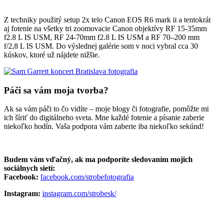
Z techniky použitý setup 2x telo Canon EOS R6 mark ii a tentokrát
aj fotenie na všetky tri zoomovacie Canon objektívy RF 15-35mm
f2.8 L IS USM, RF 24-70mm f2.8 L IS USM a RF 70–200 mm
f/2,8 L IS USM. Do výslednej galérie som v noci vybral cca 30
kúskov, ktoré už nájdete nižšie.
Páči sa vám moja tvorba?
Ak sa vám páči to čo vidíte – moje blogy či fotografie, pomôžte mi
ich šíriť do digitálneho sveta. Mne každé fotenie a písanie zaberie
niekoľko hodín. Vaša podpora vám zaberie iba niekoľko sekúnd!
Budem vám vďačný, ak ma podporíte sledovaním mojich
sociálnych sietí:
Facebook:
facebook.com/strobefotografia
Instagram:
instagram.com/strobesk/