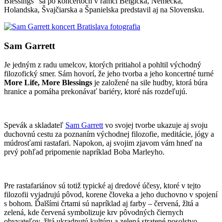
Blessings“ sa po koncertoch v rámci Belgicka, Nemecka,
Holandska, Švajčiarska a Španielska predstavil aj na Slovensku.
Sam Garrett
Je jedným z radu umelcov, ktorých pritiahol a pohltil východný
filozofický smer. Sám hovorí, že jeho tvorba a jeho koncertné turné
More Life, More Blessings
je založené na sile hudby, ktorá búra
hranice a pomáha prekonávať bariéry, ktoré nás rozdeľujú.
Spevák a skladateľ
Sam Garrett
vo svojej tvorbe ukazuje aj svoju
duchovnú cestu za poznaním východnej filozofie, meditácie, jógy a
múdrosťami rastafari. Napokon, aj svojim zjavom vám hneď na
prvý pohľad pripomenie napríklad Boba Marleyho.
Pre rastafariánov sú totiž typické aj dredové účesy, ktoré v tejto
filozofii vyjadrujú pôvod, korene človeka a jeho duchovno v spojení
s bohom. Ďalšími črtami sú napríklad aj farby – červená, žltá a
zelená, kde červená symbolizuje krv pôvodných čiernych
obyvateľov, žltá ukradnutú kultúru a zelená stratené posolstvo