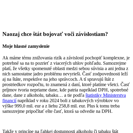
Naozaj chce štát bojovať voči závislostiam?
Moje hlasné zamyslenie
Ak máme tému znižovania rizík a závislostí pochopiť komplexne, je
potrebné sa na to pozrieť z viacerých uhlov pohľadu. Samozrejme
platí, že všetky spomenuté oblasti medzi sebou súvisia a ani jedna z
nich samostatne jadro problému nevyrieši. Časť zodpovednosti leží
aj na štáte, respektíve na jeho správcoch. A tí spravujú štát z
prostriedkov rozpočtu, to znamená z daní, ktoré platíme všetci. Časť
príjmov tvoria nepriame dane, kde patria napríklad DPH, spotrebné
dane, dane z alkoholu, tabaku… a tie podľa
štatistiky Ministerstva
financií
napríklad v roku 2024 boli z tabakových výrobkov vo
výške 999,0 mil. eur a z liehu 258,8 mil. eur. Plus k tomu treba
samozrejme pripočítať ešte časť, ktorá sa odvedie na DPH.
Takže v princípe na ľahkej dostupnosti alkoholu či tabaku štát