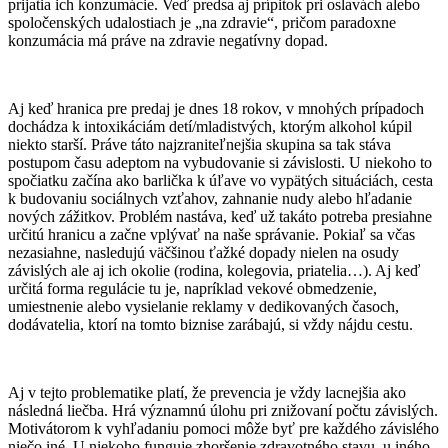
prijatia ich konzumácie. Veď predsa aj prípitok pri oslavách alebo
spoločenských udalostiach je „na zdravie“, pričom paradoxne
konzumácia má práve na zdravie negatívny dopad.
Aj keď hranica pre predaj je dnes 18 rokov, v mnohých prípadoch
dochádza k intoxikáciám detí/mladistvých, ktorým alkohol kúpil
niekto starší. Práve táto najzraniteľnejšia skupina sa tak stáva
postupom času adeptom na vybudovanie si závislosti. U niekoho to
spočiatku začína ako barlička k úľave vo vypätých situáciách, cesta
k budovaniu sociálnych vzťahov, zahnanie nudy alebo hľadanie
nových zážitkov. Problém nastáva, keď už takáto potreba presiahne
určitú hranicu a začne vplývať na naše správanie. Pokiaľ sa včas
nezasiahne, nasledujú väčšinou ťažké dopady nielen na osudy
závislých ale aj ich okolie (rodina, kolegovia, priatelia…). Aj keď
určitá forma regulácie tu je, napríklad vekové obmedzenie,
umiestnenie alebo vysielanie reklamy v dedikovaných časoch,
dodávatelia, ktorí na tomto biznise zarábajú, si vždy nájdu cestu.
Aj v tejto problematike platí, že prevencia je vždy lacnejšia ako
následná liečba. Hrá významnú úlohu pri znižovaní počtu závislých.
Motivátorom k vyhľadaniu pomoci môže byť pre každého závislého
niečo iné. U niekoho funguje zhoršenie zdravotného stavu, u iného