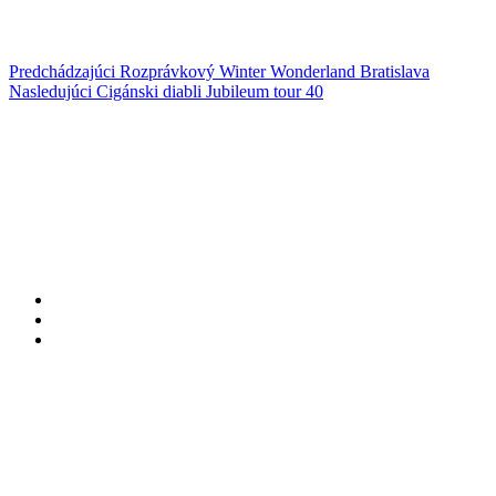
Predchádzajúci
Rozprávkový Winter Wonderland Bratislava
Nasledujúci
Cigánski diabli Jubileum tour 40