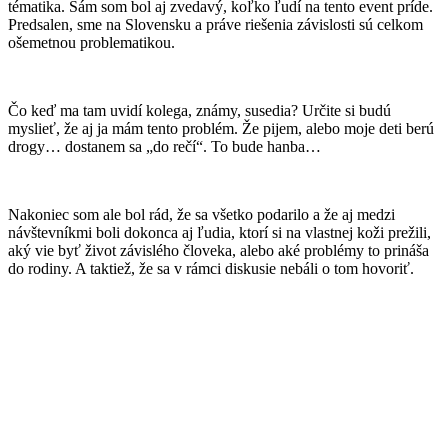
tématika. Sám som bol aj zvedavý, koľko ľudí na tento event príde.
Predsalen, sme na Slovensku a práve riešenia závislosti sú celkom
ošemetnou problematikou.
Čo keď ma tam uvidí kolega, známy, susedia? Určite si budú
myslieť, že aj ja mám tento problém. Že pijem, alebo moje deti berú
drogy… dostanem sa „do rečí“. To bude hanba…
Nakoniec som ale bol rád, že sa všetko podarilo a že aj medzi
návštevníkmi boli dokonca aj ľudia, ktorí si na vlastnej koži prežili,
aký vie byť život závislého človeka, alebo aké problémy to prináša
do rodiny. A taktiež, že sa v rámci diskusie nebáli o tom hovoriť.