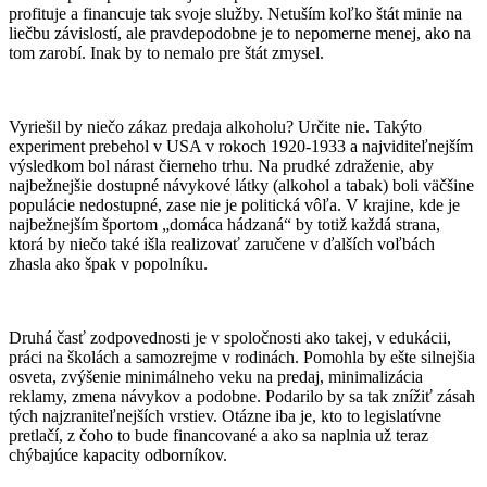
profituje a financuje tak svoje služby. Netuším koľko štát minie na
liečbu závislostí, ale pravdepodobne je to nepomerne menej, ako na
tom zarobí. Inak by to nemalo pre štát zmysel.
Vyriešil by niečo zákaz predaja alkoholu? Určite nie. Takýto
experiment prebehol v USA v rokoch 1920-1933 a najviditeľnejším
výsledkom bol nárast čierneho trhu. Na prudké zdraženie, aby
najbežnejšie dostupné návykové látky (alkohol a tabak) boli väčšine
populácie nedostupné, zase nie je politická vôľa. V krajine, kde je
najbežnejším športom „domáca hádzaná“ by totiž každá strana,
ktorá by niečo také išla realizovať zaručene v ďalších voľbách
zhasla ako špak v popolníku.
Druhá časť zodpovednosti je v spoločnosti ako takej, v edukácii,
práci na školách a samozrejme v rodinách. Pomohla by ešte silnejšia
osveta, zvýšenie minimálneho veku na predaj, minimalizácia
reklamy, zmena návykov a podobne. Podarilo by sa tak znížiť zásah
tých najzraniteľnejších vrstiev. Otázne iba je, kto to legislatívne
pretlačí, z čoho to bude financované a ako sa naplnia už teraz
chýbajúce kapacity odborníkov.