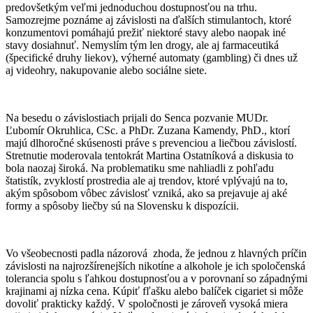
predovšetkým veľmi jednoduchou dostupnosťou na trhu.
Samozrejme poznáme aj závislosti na ďalších stimulantoch, ktoré
konzumentovi pomáhajú prežiť niektoré stavy alebo naopak iné
stavy dosiahnuť. Nemyslím tým len drogy, ale aj farmaceutiká
(špecifické druhy liekov), výherné automaty (gambling) či dnes už
aj videohry, nakupovanie alebo sociálne siete.
Na besedu o závislostiach prijali do Senca pozvanie MUDr.
Ľubomír Okruhlica, CSc. a PhDr. Zuzana Kamendy, PhD., ktorí
majú dlhoročné skúsenosti práve s prevenciou a liečbou závislostí.
Stretnutie moderovala tentokrát Martina Ostatníková a diskusia to
bola naozaj široká. Na problematiku sme nahliadli z pohľadu
štatistík, zvyklostí prostredia ale aj trendov, ktoré vplývajú na to,
akým spôsobom vôbec závislosť vzniká, ako sa prejavuje aj aké
formy a spôsoby liečby sú na Slovensku k dispozícii.
Vo všeobecnosti padla názorová zhoda, že jednou z hlavných príčin
závislosti na najrozšírenejších nikotíne a alkohole je ich spoločenská
tolerancia spolu s ľahkou dostupnosťou a v porovnaní so západnými
krajinami aj nízka cena. Kúpiť fľašku alebo balíček cigariet si môže
dovoliť prakticky každý. V spoločnosti je zároveň vysoká miera