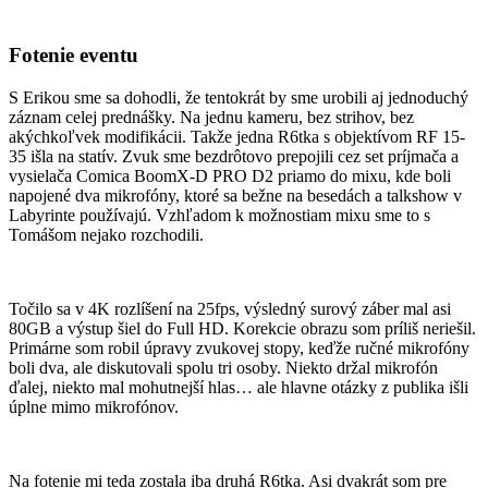
Fotenie eventu
S Erikou sme sa dohodli, že tentokrát by sme urobili aj jednoduchý
záznam celej prednášky. Na jednu kameru, bez strihov, bez
akýchkoľvek modifikácii. Takže jedna R6tka s objektívom RF 15-
35 išla na statív. Zvuk sme bezdrôtovo prepojili cez set príjmača a
vysielača Comica BoomX-D PRO D2 priamo do mixu, kde boli
napojené dva mikrofóny, ktoré sa bežne na besedách a talkshow v
Labyrinte používajú. Vzhľadom k možnostiam mixu sme to s
Tomášom nejako rozchodili.
Točilo sa v 4K rozlíšení na 25fps, výsledný surový záber mal asi
80GB a výstup šiel do Full HD. Korekcie obrazu som príliš neriešil.
Primárne som robil úpravy zvukovej stopy, keďže ručné mikrofóny
boli dva, ale diskutovali spolu tri osoby. Niekto držal mikrofón
ďalej, niekto mal mohutnejší hlas… ale hlavne otázky z publika išli
úplne mimo mikrofónov.
Na fotenie mi teda zostala iba druhá R6tka. Asi dvakrát som pre