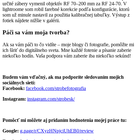
určité zábery vymenil objektív RF 70–200 mm za RF 24-70. V
lightroome som robil farebné korekcie podľa konfigurácie, ktorú
som už minule nastavil za použitia kalibračnej tabuľky. Výstup z
fotiek nájdete nižšie v galérii.
Páči sa vám moja tvorba?
Ak sa vám páči to čo vidíte – moje blogy či fotografie, pomôžte mi
ich šíriť do digitálneho sveta. Mne každé fotenie a písanie zaberie
niekoľko hodín. Vaša podpora vám zaberie iba niekoľko sekúnd!
Budem vám vďačný, ak ma podporíte sledovaním mojich
sociálnych sietí:
Facebook:
facebook.com/strobefotografia
Instagram:
instagram.com/strobesk/
Pomôcť mi môžete aj pridaním hodnotenia mojej práce tu:
Google:
g.page/r/CXyzHNpjciUhEB0/review