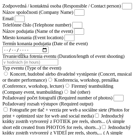
Zodpovedná / kontaktná osoba (Responsible / Contact person)
Názov spoločnosti (Company Name)
Email
Telefónne číslo (Telephone number)
Názov podujatia (Name of the event)
Miesto konania (Event location)
Termín konania podujatia (Date of the event)
Trvanie/dĺžka fotenia eventu (Duration/length of event shooting)
Typ eventu (Type of the event)
Koncert, hudobné alebo divadelné vystúpenie (Concert, musical
or theatre performance)
Konferencia, workshop, prenáška
(Conference, workshop, lecture)
Firemný teambuilding
(Company event, teambuilding)
Iné (other)
Požadovaný počet fotografií (Required number of photos)
Požadovaný rozsah výstupov (Required output)
Fotografie pre tlač + verzia pre web a sociálne siete (Photos for
print + optimized size for web and social media)
Jednoduchý
krátky zostrih vytvorený z FOTIEK pre reels, shorts... (A simple
short edit created from PHOTOS for reels, shorts...)
Jednoduchý
krátky zostrih vytvorený z VIDEÍ pre reels, shorts,... ( A simple