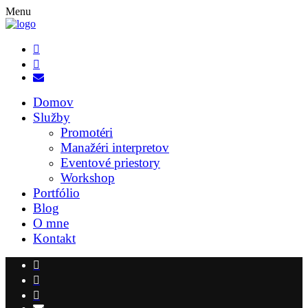
Menu
Domov
Služby
Promotéri
Manažéri interpretov
Eventové priestory
Workshop
Portfólio
Blog
O mne
Kontakt