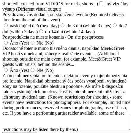
short edit created from VIDEOS for reels, shorts...)
Iný vizuálny
výstup (Different visual output)
Požadovaný čas dodania od skončenia eventu (Required delivery
time from the end of the event)
nasledujúci deň (next day)
do 3 dní (within 3 days)
do 7
dní (within 7 days)
do 14 dní (within 14 days)
Postprodukcia na mieste konania / On site postprocess
Áno (Yes)
Nie (No)
Dodatočné fotenie mimo hlavného diania, napríklad Meet&Greet
VIP hostí s umelcami, zábery z realizácie eventu... (Additional
shooting outside the main event, for example, Meet&Greet VIP
guests with artists, behind the scenes...
Áno (Yes)
Nie (No)
Známe obmedzenia pre fotenie - niektoré eventy majú obmedzenia
pre fotenie. Napríklad obmedzený čas počas vystúpení, vyhradené
zóny na fotenie, použitie blesku a podobne. Ak máte k dispozícii
raider vystupujúcich umelcov, časť týchto obmedzení môže byť z
ich strany uvedená tam. (Known restrictions for shooting - some
events have restrictions for photographers. For example, limited time
during performances, reserved zones for photography, use of flash,
etc. If you have a performing artist raider available, some of these
restrictions may be listed there by them.)