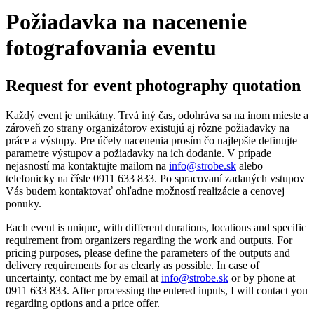
Požiadavka na nacenenie
fotografovania eventu
Request for event photography quotation
Každý event je unikátny. Trvá iný čas, odohráva sa na inom mieste a
zároveň zo strany organizátorov existujú aj rôzne požiadavky na
práce a výstupy. Pre účely nacenenia prosím čo najlepšie definujte
parametre výstupov a požiadavky na ich dodanie. V prípade
nejasností ma kontaktujte mailom na
info@strobe.sk
alebo
telefonicky na čísle 0911 633 833. Po spracovaní zadaných vstupov
Vás budem kontaktovať ohľadne možností realizácie a cenovej
ponuky.
Each event is unique, with different durations, locations and specific
requirement from organizers regarding the work and outputs. For
pricing purposes, please define the parameters of the outputs and
delivery requirements for as clearly as possible. In case of
uncertainty, contact me by email at
info@strobe.sk
or by phone at
0911 633 833. After processing the entered inputs, I will contact you
regarding options and a price offer.