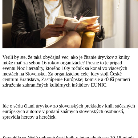
Verili by ste, že taká obyčajná vec, ako je čítanie úryvkov z knihy
môže mať za sebou 16 rokov organizácie? Presne to je prípad
eventu Noc literatúry, ktorého 16ty ročník sa konal vo viacerých
mestách na Slovensku. Za organizáciou celej idey stojí České
centrum Bratislava, Zastúpenie Európskej komisie a ďalší partneri
združenia zahraničných kultúrnych inštitútov EUNIC.
Ide o sériu čítaní úryvkov zo slovenských prekladov kníh súčasných
európskych autorov v podaní známych slovenských osobností,
spravidla hercov a herečiek.
Spravidla sa čítajú vybrané časti kníh v intervaloch cca 10-15 minút