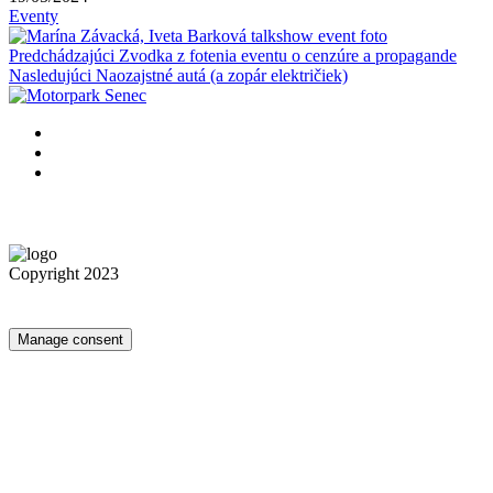
Eventy
Predchádzajúci
Zvodka z fotenia eventu o cenzúre a propagande
Nasledujúci
Naozajstné autá (a zopár električiek)
Copyright 2023
Manage consent