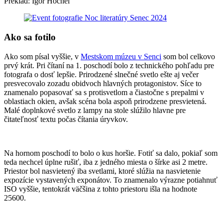
Preklad: Igor Hochel
Ako sa fotilo
Ako som písal vyššie, v
Mestskom múzeu v Senci
som bol celkovo
prvý krát. Pri čítaní na 1. poschodí bolo z technického pohľadu pre
fotografa o dosť lepšie. Prirodzené slnečné svetlo ešte aj večer
presvecovalo zozadu obidvoch hlavných protagonistov. Síce to
znamenalo popasovať sa s protisvetlom a čiastočne s prepalmi v
oblastiach okien, avšak scéna bola aspoň prirodzene presvietená.
Malé doplnkové svetlo z lampy na stole slúžilo hlavne pre
čitateľnosť textu počas čítania úryvkov.
Na hornom poschodí to bolo o kus horšie. Fotiť sa dalo, pokiaľ som
teda nechcel úplne rušiť, iba z jedného miesta o šírke asi 2 metre.
Priestor bol nasvietený iba svetlami, ktoré slúžia na nasvietenie
expozície vystavených exponátov. To znamenalo výrazne potiahnuť
ISO vyššie, tentokrát väčšina z tohto priestoru išla na hodnote
25600.