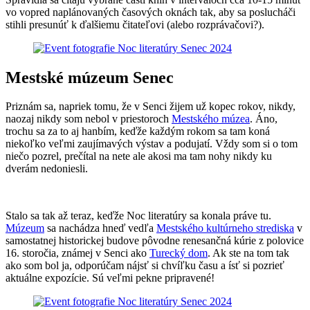
vo vopred naplánovaných časových oknách tak, aby sa poslucháči
stihli presunúť k ďalšiemu čitateľovi (alebo rozprávačovi?).
Mestské múzeum Senec
Priznám sa, napriek tomu, že v Senci žijem už kopec rokov, nikdy,
naozaj nikdy som nebol v priestoroch
Mestského múzea
. Áno,
trochu sa za to aj hanbím, keďže každým rokom sa tam koná
niekoľko veľmi zaujímavých výstav a podujatí. Vždy som si o tom
niečo pozrel, prečítal na nete ale akosi ma tam nohy nikdy ku
dverám nedoniesli.
Stalo sa tak až teraz, keďže Noc literatúry sa konala práve tu.
Múzeum
sa nachádza hneď vedľa
Mestského kultúrneho strediska
v
samostatnej historickej budove pôvodne renesančná kúrie z polovice
16. storočia, známej v Senci ako
Turecký dom
. Ak ste na tom tak
ako som bol ja, odporúčam nájsť si chvíľku času a ísť si pozrieť
aktuálne expozície. Sú veľmi pekne pripravené!