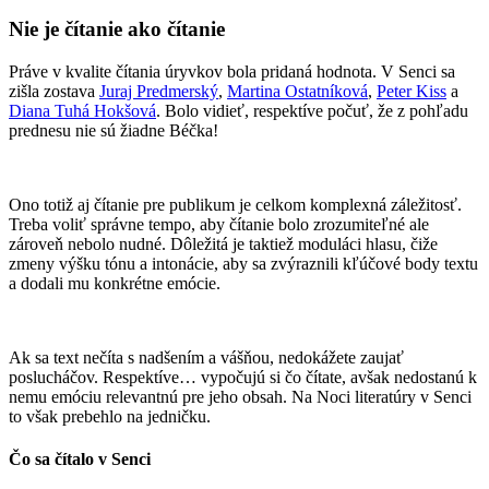
Nie je čítanie ako čítanie
Práve v kvalite čítania úryvkov bola pridaná hodnota. V Senci sa
zišla zostava
Juraj Predmerský
,
Martina Ostatníková
,
Peter Kiss
a
Diana Tuhá Hokšová
. Bolo vidieť, respektíve počuť, že z pohľadu
prednesu nie sú žiadne Béčka!
Ono totiž aj čítanie pre publikum je celkom komplexná záležitosť.
Treba voliť správne tempo, aby čítanie bolo zrozumiteľné ale
zároveň nebolo nudné. Dôležitá je taktiež moduláci hlasu, čiže
zmeny výšku tónu a intonácie, aby sa zvýraznili kľúčové body textu
a dodali mu konkrétne emócie.
Ak sa text nečíta s nadšením a vášňou, nedokážete zaujať
poslucháčov. Respektíve… vypočujú si čo čítate, avšak nedostanú k
nemu emóciu relevantnú pre jeho obsah. Na Noci literatúry v Senci
to však prebehlo na jedničku.
Čo sa čítalo v Senci