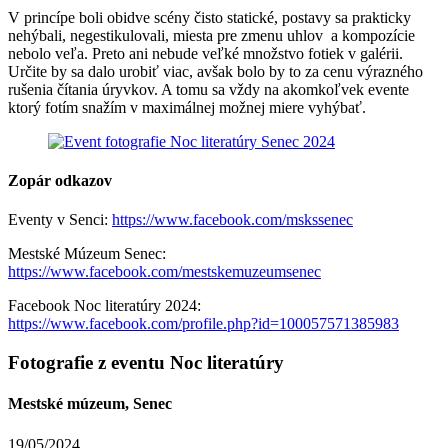
V princípe boli obidve scény čisto statické, postavy sa prakticky
nehýbali, negestikulovali, miesta pre zmenu uhlov a kompozície
nebolo veľa. Preto ani nebude veľké množstvo fotiek v galérii.
Určite by sa dalo urobiť viac, avšak bolo by to za cenu výrazného
rušenia čítania úryvkov. A tomu sa vždy na akomkoľvek evente
ktorý fotím snažím v maximálnej možnej miere vyhýbať.
Zopár odkazov
Eventy v Senci:
https://www.facebook.com/mskssenec
Mestské Múzeum Senec:
https://www.facebook.com/mestskemuzeumsenec
Facebook Noc literatúry 2024:
https://www.facebook.com/profile.php?id=100057571385983
Fotografie z eventu Noc literatúry
Mestské múzeum, Senec
19/05/2024