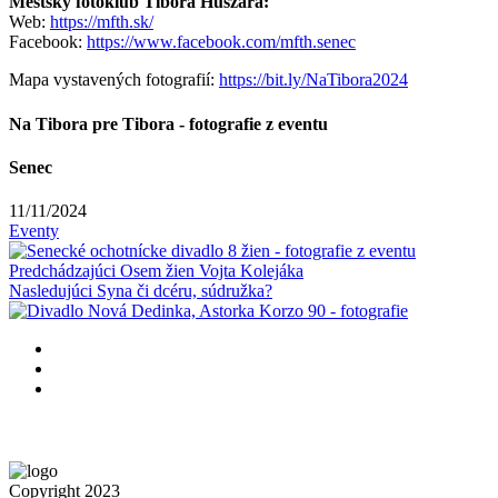
Mestský fotoklub Tibora Huszára:
Web:
https://mfth.sk/
Facebook:
https://www.facebook.com/mfth.senec
Mapa vystavených fotografií:
https://bit.ly/NaTibora2024
Na Tibora pre Tibora - fotografie z eventu
Senec
11/11/2024
Eventy
Predchádzajúci
Osem žien Vojta Kolejáka
Nasledujúci
Syna či dcéru, súdružka?
Copyright 2023