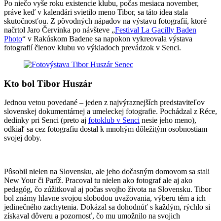
Po niečo vyše roku existencie klubu, počas mesiaca november,
práve keď v kalendári svietilo meno Tibor, sa táto idea stala
skutočnosťou. Z pôvodných nápadov na výstavu fotografií, ktoré
načrtol Jaro Červinka po návšteve „
Festival La Gacilly Baden
Photo
“ v Rakúskom Badene sa napokon vykreovala výstava
fotografií členov klubu vo výkladoch prevádzok v Senci.
Kto bol Tibor Huszár
Jednou vetou povedané – jeden z najvýraznejších predstaviteľov
slovenskej dokumentárnej a umeleckej fotografie. Pochádzal z Réce,
dedinky pri Senci (preto aj
fotoklub v Senci
nesie jeho meno),
odkiaľ sa cez fotografiu dostal k mnohým dôležitým osobnostiam
svojej doby.
Pôsobil nielen na Slovensku, ale jeho dočasným domovom sa stali
New Your či Paríž. Pracoval tu nielen ako fotograf ale aj ako
pedagóg, čo zúžitkoval aj počas svojho života na Slovensku. Tibor
bol známy hlavne svojou slobodou uvažovania, výberu tém a ich
jedinečného zachytenia. Dokázal sa dohodnúť s každým, rýchlo si
získaval dôveru a pozornosť, čo mu umožnilo na svojich