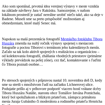
Ako som spomínal, prvotná idea verejnej výstavy v meste vznikla
na základe návštevy Jara v Rakúsku. Samozrejme, v našom
lokálnom prostredí je zatiaľ nereálne urobiť niečo také, ako sa deje v
Badene. Museli sme sa preto prispôsobiť možnostiam aj
obmedzeniam, ktoré malý Senec má.
Napokon sa malá prezentácia fotografií
Mestského fotoklubu Tibora
Huszára
zmenila na nultý ročník výstavy spojenej s mesiacom
fotografie a poctou Tiborovi s termínom jeho kalendárnych menín.
Začalo sa tak kolo aktivít spojených s realizáciou a organizáciou –
od kolektovania fotografií, zháňania vhodných priestorov (primárne
výklady prevádzok na pešej zóne), cez tlač, kontaktovanie s ľuďmi
čo Tibora poznali osobne…
Po stresoch spojených s prípravou nastal 10. novembra deň D, kedy
sme sa stretli s množstvom ľudí na začiatku Lichnerovej ulice.
Podujatie prišlo aj v príhovore podporiť viacero hostí vrátane dcéry
Tibora Huszára Natálie, starostu obce Tomášov Istvána Pomichala,
ktorý bol spolužiakom a blízkym priateľom, zástupcu primátora
mesta Juraja Gubániho či moderátora a rodinného priateľa Henricha