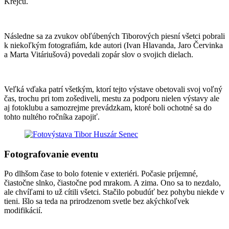
Krejču.
Následne sa za zvukov obľúbených Tiborových piesní všetci pobrali
k niekoľkým fotografiám, kde autori (Ivan Hlavanda, Jaro Červinka
a Marta Vitáriušová) povedali zopár slov o svojich dielach.
Veľká vďaka patrí všetkým, ktorí tejto výstave obetovali svoj voľný
čas, trochu pri tom zošediveli, mestu za podporu nielen výstavy ale
aj fotoklubu a samozrejme prevádzkam, ktoré boli ochotné sa do
tohto nultého ročníka zapojiť.
Fotografovanie eventu
Po dlhšom čase to bolo fotenie v exteriéri. Počasie príjemné,
čiastočne slnko, čiastočne pod mrakom. A zima. Ono sa to nezdalo,
ale chvíľami to už cítili všetci. Stačilo pobudúť bez pohybu niekde v
tieni. Išlo sa teda na prirodzenom svetle bez akýchkoľvek
modifikácií.