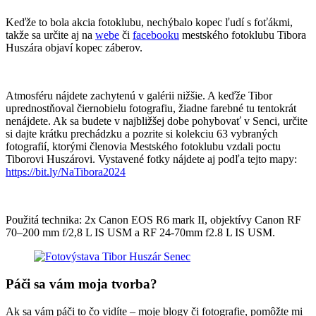
Keďže to bola akcia fotoklubu, nechýbalo kopec ľudí s foťákmi,
takže sa určite aj na
webe
či
facebooku
mestského fotoklubu Tibora
Huszára objaví kopec záberov.
Atmosféru nájdete zachytenú v galérii nižšie. A keďže Tibor
uprednostňoval čiernobielu fotografiu, žiadne farebné tu tentokrát
nenájdete. Ak sa budete v najbližšej dobe pohybovať v Senci, určite
si dajte krátku prechádzku a pozrite si kolekciu 63 vybraných
fotografií, ktorými členovia Mestského fotoklubu vzdali poctu
Tiborovi Huszárovi. Vystavené fotky nájdete aj podľa tejto mapy:
https://bit.ly/NaTibora2024
Použitá technika: 2x Canon EOS R6 mark II, objektívy Canon RF
70–200 mm f/2,8 L IS USM a RF 24-70mm f2.8 L IS USM.
Páči sa vám moja tvorba?
Ak sa vám páči to čo vidíte – moje blogy či fotografie, pomôžte mi