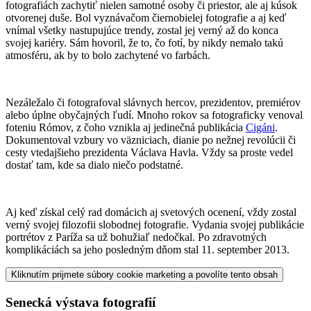
fotografiách zachytiť nielen samotné osoby či priestor, ale aj kúsok
otvorenej duše. Bol vyznávačom čiernobielej fotografie a aj keď
vnímal všetky nastupujúce trendy, zostal jej verný až do konca
svojej kariéry. Sám hovoril, že to, čo fotí, by nikdy nemalo takú
atmosféru, ak by to bolo zachytené vo farbách.
Nezáležalo či fotografoval slávnych hercov, prezidentov, premiérov
alebo úplne obyčajných ľudí. Mnoho rokov sa fotograficky venoval
foteniu Rómov, z čoho vznikla aj jedinečná publikácia
Cigáni
.
Dokumentoval vzbury vo väzniciach, dianie po nežnej revolúcii či
cesty vtedajšieho prezidenta Václava Havla. Vždy sa proste vedel
dostať tam, kde sa dialo niečo podstatné.
Aj keď získal celý rad domácich aj svetových ocenení, vždy zostal
verný svojej filozofii slobodnej fotografie. Vydania svojej publikácie
portrétov z Paríža sa už bohužiaľ nedočkal. Po zdravotných
komplikáciách sa jeho posledným dňom stal 11. september 2013.
Kliknutím prijmete súbory cookie marketing a povolíte tento obsah
Senecká výstava fotografií