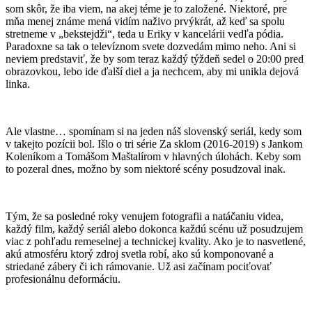
som skôr, že iba viem, na akej téme je to založené. Niektoré, pre
mňa menej známe mená vidím naživo prvýkrát, až keď sa spolu
stretneme v „bekstejdži“, teda u Eriky v kancelárii vedľa pódia.
Paradoxne sa tak o televíznom svete dozvedám mimo neho. Ani si
neviem predstaviť, že by som teraz každý týždeň sedel o 20:00 pred
obrazovkou, lebo ide ďalší diel a ja nechcem, aby mi unikla dejová
linka.
Ale vlastne… spomínam si na jeden náš slovenský seriál, kedy som
v takejto pozícii bol. Išlo o tri série Za sklom (2016-2019) s Jankom
Koleníkom a Tomášom Maštalírom v hlavných úlohách. Keby som
to pozeral dnes, možno by som niektoré scény posudzoval inak.
Tým, že sa posledné roky venujem fotografii a natáčaniu videa,
každý film, každý seriál alebo dokonca každú scénu už posudzujem
viac z pohľadu remeselnej a technickej kvality. Ako je to nasvetlené,
akú atmosféru ktorý zdroj svetla robí, ako sú komponované a
striedané zábery či ich rámovanie. Už asi začínam pociťovať
profesionálnu deformáciu.