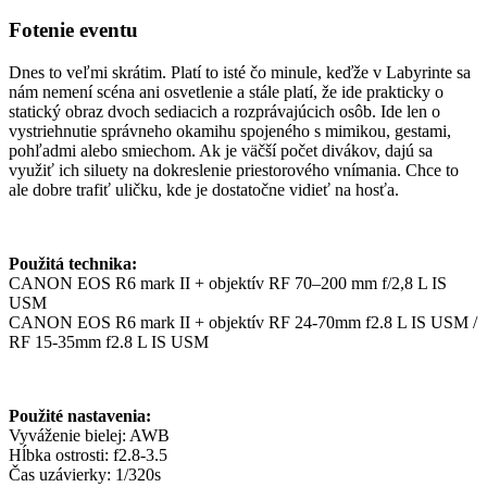
Fotenie eventu
Dnes to veľmi skrátim. Platí to isté čo minule, keďže v Labyrinte sa
nám nemení scéna ani osvetlenie a stále platí, že ide prakticky o
statický obraz dvoch sediacich a rozprávajúcich osôb. Ide len o
vystriehnutie správneho okamihu spojeného s mimikou, gestami,
pohľadmi alebo smiechom. Ak je väčší počet divákov, dajú sa
využiť ich siluety na dokreslenie priestorového vnímania. Chce to
ale dobre trafiť uličku, kde je dostatočne vidieť na hosťa.
Použitá technika:
CANON EOS R6 mark II + objektív RF 70–200 mm f/2,8 L IS
USM
CANON EOS R6 mark II + objektív RF 24-70mm f2.8 L IS USM /
RF 15-35mm f2.8 L IS USM
Použité nastavenia:
Vyváženie bielej: AWB
Hĺbka ostrosti: f2.8-3.5
Čas uzávierky: 1/320s