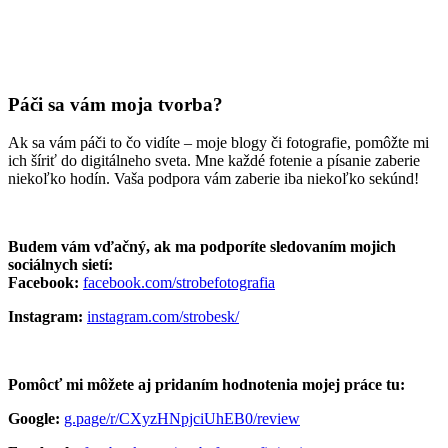
Páči sa vám moja tvorba?
Ak sa vám páči to čo vidíte – moje blogy či fotografie, pomôžte mi
ich šíriť do digitálneho sveta. Mne každé fotenie a písanie zaberie
niekoľko hodín. Vaša podpora vám zaberie iba niekoľko sekúnd!
Budem vám vďačný, ak ma podporíte sledovaním mojich
sociálnych sietí:
Facebook:
facebook.com/strobefotografia
Instagram:
instagram.com/strobesk/
Pomôcť mi môžete aj pridaním hodnotenia mojej práce tu:
Google:
g.page/r/CXyzHNpjciUhEB0/review