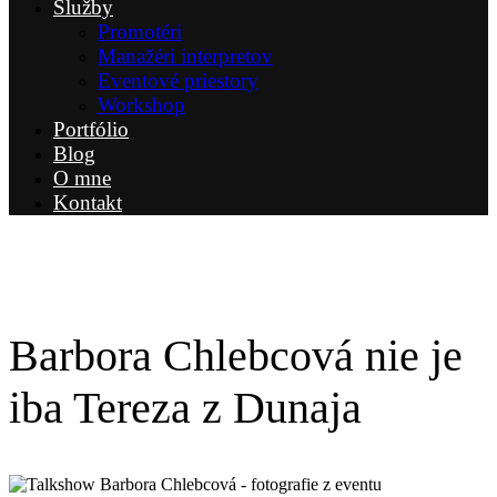
Služby
Promotéri
Manažéri interpretov
Eventové priestory
Workshop
Portfólio
Blog
O mne
Kontakt
Barbora Chlebcová nie je
iba Tereza z Dunaja