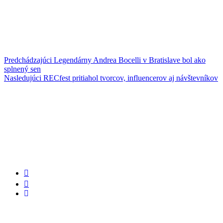
Predchádzajúci
Legendárny Andrea Bocelli v Bratislave bol ako
splnený sen
Nasledujúci
RECfest pritiahol tvorcov, influencerov aj návštevníkov