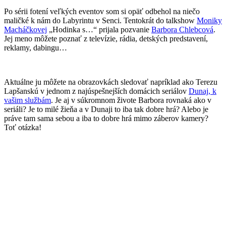
Po sérii fotení veľkých eventov som si opäť odbehol na niečo
maličké k nám do Labyrintu v Senci. Tentokrát do talkshow
Moniky
Macháčkovej
„Hodinka s…“ prijala pozvanie
Barbora Chlebcová
.
Jej meno môžete poznať z televízie, rádia, detských predstavení,
reklamy, dabingu…
Aktuálne ju môžete na obrazovkách sledovať napríklad ako Terezu
Lapšanskú v jednom z najúspešnejších domácich seriálov
Dunaj, k
vašim službám
. Je aj v súkromnom živote Barbora rovnaká ako v
seriáli? Je to milé žieňa a v Dunaji to iba tak dobre hrá? Alebo je
práve tam sama sebou a iba to dobre hrá mimo záberov kamery?
Toť otázka!