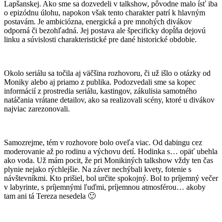
Lapšanskej. Ako sme sa dozvedeli v talkshow, pôvodne malo ísť iba
o epizódnu úlohu, napokon však tento charakter patrí k hlavným
postavám. Je ambiciózna, energická a pre mnohých divákov
odporná či bezohľadná. Jej postava ale špecificky dopĺňa dejovú
linku a súvislosti charakteristické pre dané historické obdobie.
Okolo seriálu sa točila aj väčšina rozhovoru, či už išlo o otázky od
Moniky alebo aj priamo z publika. Podozvedali sme sa kopec
informácií z prostredia seriálu, kastingov, zákulisia samotného
natáčania vrátane detailov, ako sa realizovali scény, ktoré u divákov
najviac zarezonovali.
Samozrejme, tém v rozhovore bolo oveľa viac. Od dabingu cez
moderovanie až po rodinu a výchovu detí. Hodinka s… opäť ubehla
ako voda. Už mám pocit, že pri Monikiných talkshow vždy ten čas
plynie nejako rýchlejšie. Na záver nechýbali kvety, fotenie s
návštevníkmi. Kto prišiel, bol určite spokojný. Bol to príjemný večer
v labyrinte, s príjemnými ľuďmi, príjemnou atmosférou… akoby
tam ani tá Tereza nesedela 🙂