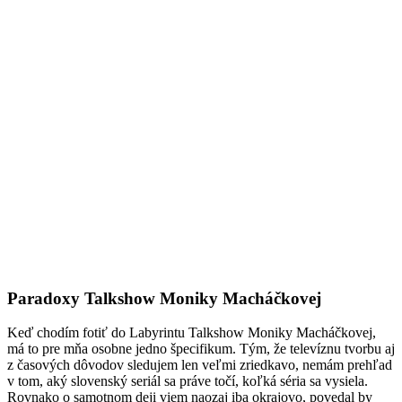
Paradoxy Talkshow Moniky Macháčkovej
Keď chodím fotiť do Labyrintu Talkshow Moniky Macháčkovej,
má to pre mňa osobne jedno špecifikum. Tým, že televíznu tvorbu aj
z časových dôvodov sledujem len veľmi zriedkavo, nemám prehľad
v tom, aký slovenský seriál sa práve točí, koľká séria sa vysiela.
Rovnako o samotnom deji viem naozaj iba okrajovo, povedal by