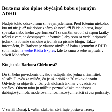
Berte ma ako úplne obyčajnú babu s jemným
ADHD
Nadpis tohto odseku som si nevymyslel sám. Pred fotením niekoho,
kto mi nie je až tak dobre známy (a nezáleží či ide o herca, kapelu,
speváka alebo iného „performera“) sa snažím urobiť si aspoň krátky
rešerš z verejne dostupných informácií, aby som sa vedel pripraviť
jednak na fotenie samotné a jednak na písanie blogu. Takže
informáciu, že Barbora je vlastne obyčajná baba s jemným ADHD
som našiel
na webe Rádia Expres
, kde to sama o sebe napísala v
sekcii Moderátori.
Kto je teda Barbora Chlebcová?
Do širšieho povedomia divákov vstúpila ako jedna z finalistiek
súťaže Dievča za milión, čo je už približne 20 rokov dozadu.
Odvtedy sa objavila v rôznych úlohách takmer v dvadsiatke
seriálov. Okrem toho ju môžete poznať vďaka množstvu
dabingových rolí, moderovaniu rozhlasových relácií či cez podcasty.
V seriáli Dunaj, k vašim službám stvárňuje postavu Terezy